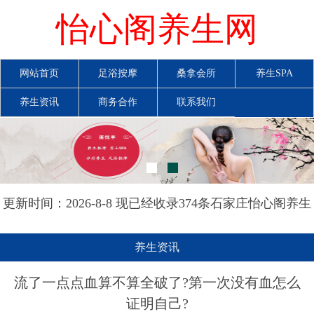
怡心阁养生网
网站首页
足浴按摩
桑拿会所
养生SPA
养生资讯
商务合作
联系我们
更新时间：2026-8-8 现已经收录374条石家庄怡心阁养生
网信息
养生资讯
流了一点点血算不算全破了?第一次没有血怎么
证明自己?