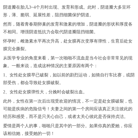
阴道瓣在胎儿3~4个月时出现、发育和形成。此时，阴道瓣大多呈环
形，薄、脆弱、延展性差，阻挡细菌保护阴道。
然而，随着青春期卵巢的发育和激素的增加，阴道瓣的形状和厚度各
不相同。增强阴道抵抗力会取代阴道瓣阻挡细菌。
怀孕时，雌激素水平再次升高，处女膜再次变厚有弹性，生育后处女
膜完全撕裂。
从医学专业的角度来看，第一次啪啪不流血是当今社会非常常见的现
象。一般来说，造成这种情况的主要原因有两个：
1、女性处女膜早已破裂，如以前的剧烈运动，如骑自行车比赛，或阴
部受伤，都会导致处女膜破裂。
2、女性处女膜弹性大，分娩时会破裂出血。
此外，女性在第一次后出现受欢迎的情况，不一定是处女膜破裂，也
可能是疾病的危险信号！夫妻之间的第一个房间应该真正关注彼此的
经历和感受，而不是只关心自己，或者太关心彼此是否保持贞洁。
爱情是两个人的事，啪啪只是其中的一部分。如果你真的爱她，你应
该相信她，接受她的一切！