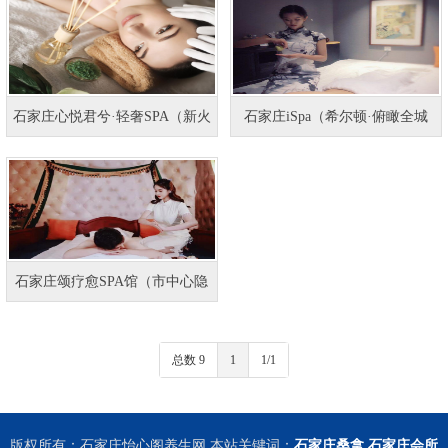
石家庄心悦君兮·轻奢SPA（新火
石家庄iSpa（希尔顿·俯瞰全城
石家庄颂疗愈SPA馆（市中心隐
总数 9
1
1/1
版权所有：石家庄怡心阁养生网 本站关键词：
石家庄桑拿
石家庄会所